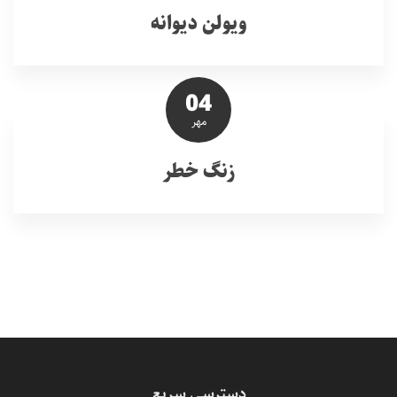
ویولن دیوانه
04
مهر
زنگ خطر
دسترسی سریع