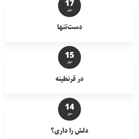
17
مهر
دست‌تنها
15
مهر
در قرنطینه
14
مهر
دلش را داری؟