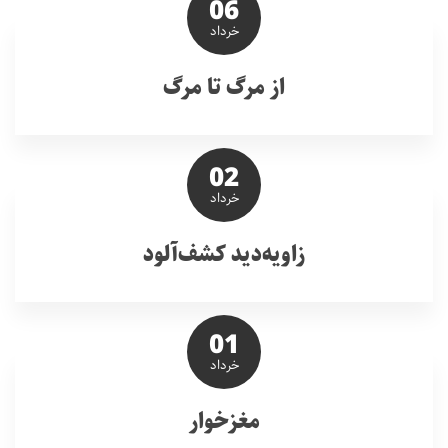
06
خرداد
از مرگ تا مرگ
02
خرداد
زاویه‌دید کشف‌آلود
01
خرداد
مغزخوار