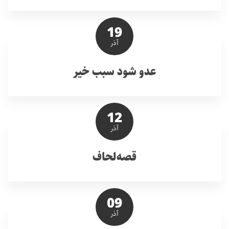
19
آذر
عدو شود سبب خیر
12
آذر
قصه‌لحاف
09
آذر