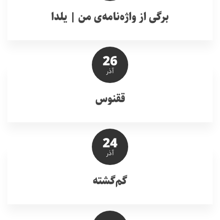
برگی از واژه‌نامه‌ی من | یلدا
26
آذر
ققنوس
24
آذر
گم‌گشته