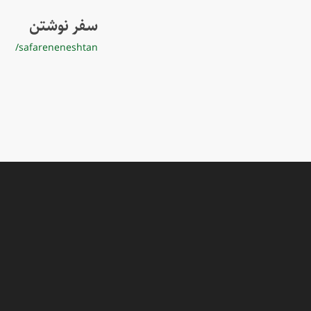
سفر نوشتن
/safareneneshtan