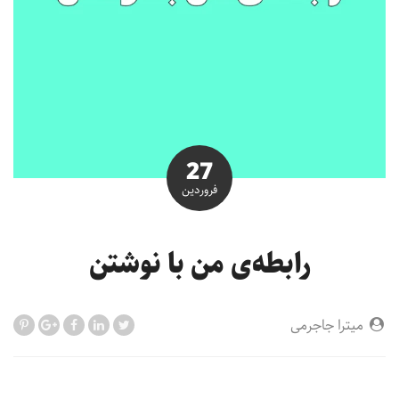
27
فروردین
رابطه‌‌ی من با نوشتن
میترا جاجرمی