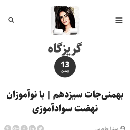
گریزگاه
13
بهمن
بهمنی‌جات سیزدهم | با نوآموزان
نهضت سوادآموزی
میترا جاجرمی