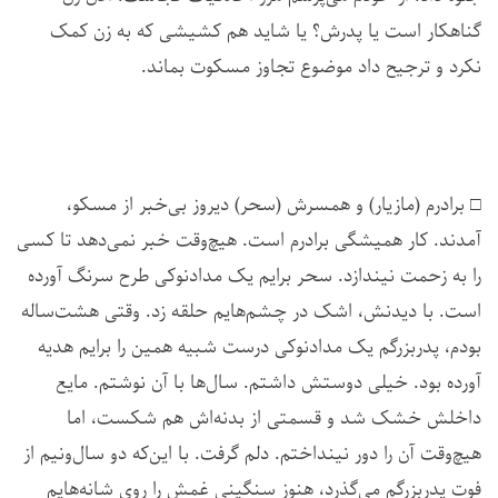
گناهکار است یا پدرش؟ یا شاید هم کشیشی که به زن کمک
نکرد و ترجیح داد موضوع تجاوز مسکوت بماند.
□ برادرم (مازیار) و همسرش (سحر) دیروز بی‌خبر از مسکو،
آمدند. کار همیشگی‌ برادرم است. هیچ‌وقت خبر نمی‌دهد تا کسی
را به زحمت نیندازد. سحر برایم یک مدادنوکی طرح سرنگ آورده
است. با دیدنش، اشک در چشم‌هایم حلقه زد. وقتی هشت‌ساله
بودم، پدربزرگم یک مدادنوکی درست شبیه همین را برایم هدیه
آورده بود. خیلی دوستش داشتم. سال‌ها با آن نوشتم. مایع
داخلش خشک شد و قسمتی از بدنه‌اش هم شکست، اما
هیچ‌وقت آن را دور نینداختم. دلم گرفت. با این‌که دو سال‌ونیم از
فوت پدربزرگم می‌گذرد، هنوز سنگینی غمش را روی شانه‌هایم