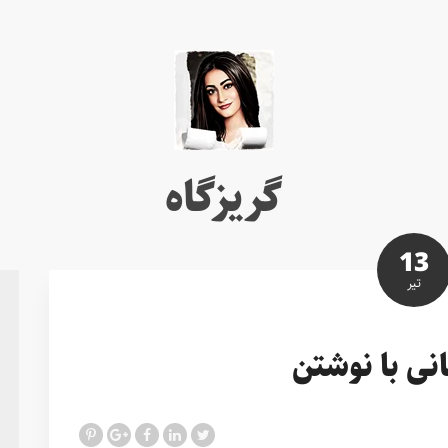
گریزگاه
13
تير
نی با نوشتن