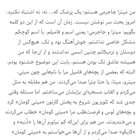
من میترا جاجرمی هستم؛ یک پزشک که... نه، نه اشتباه نکنید.
امروز بحث سر نوشتن نیست. زمان آن است که از این دو کلمه
بگویم: میترا و جاجرمی؛ یعنی اسم و فامیلم. با اسم کوچکم
مشکل خاصی نداشتم. خوش‌آهنگ بود و تک. هیچ‌کس از
دوستان و نزدیکانم چنین اسمی نداشتند و از ان‌جا که من
همیشه عاشق تک بودن هستم، بابت این موضوع خشنود بودم.
البته که بعضی از بچه‌های فامیل مرا با نام‌هایی چون میتی،
میترو، میتا، یا حتا مِترا صدا می‌کردند. من هم مقابله به مثل
می‌کردم و القاب مسخره‌ای برایشان می‌ساختم. اما مسئله وقتی
جدی شد که تلویزیون شروع به پخش کارتون «میتی کومان» کرد
و بچه‌های لوس و فرصت‌طلب مرا «میتی کومان» خطاب می‌کردند
و می‌خندیدند. من هم برای این‌که کم نیاورم آن‌ها را «ذُنبه» و
«کایکو» صدا می‌کردم و از آن‌‌ها می‌خواستم به «میتی کومان»