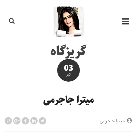
گریزگاه
03
تير
میترا جاجرمی
میترا جاجرمی