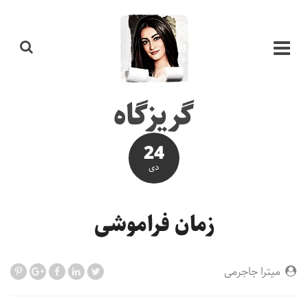
گریزگاه
24
دی
زمان فراموشی
میترا جاجرمی