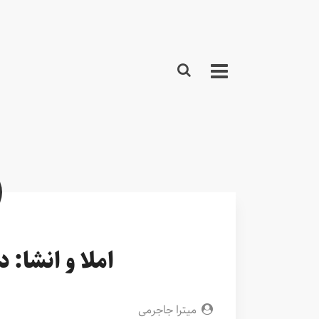
املا و انشا: 
میترا جاجرمی