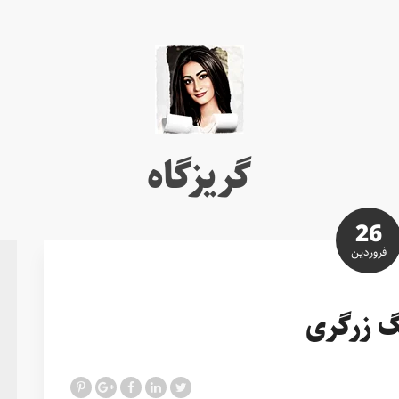
گریزگاه
26
فروردین
 زرگری