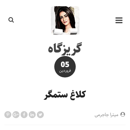
گریزگاه
05
فروردین
کلاغ ستمگر
میترا جاجرمی