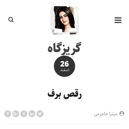
گریزگاه
26
اسفند
رقص برف
میترا جاجرمی