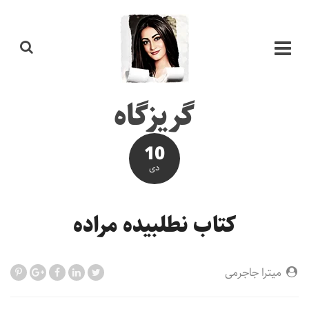
گریزگاه
10
دی
کتاب نطلبیده مراده
میترا جاجرمی