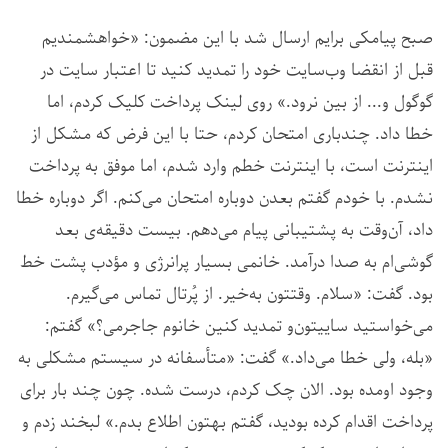
صبح پیامکی برایم ارسال شد با این مضمون: «خواهشمندیم
قبل از انقضا وب‌سایت خود را تمدید کنید تا اعتبار سایت در
گوگول و... از بین نرود.» روی لینک پرداخت کلیک کردم، اما
خطا داد. چندباری امتحان کردم، حتا با این فرض که مشکل از
اینترنت است، با اینترنت خطم وارد شدم، اما موفق به پرداخت
نشدم. با خودم گفتم بعدن دوباره امتحان می‌کنم. اگر دوباره خطا
داد، آن‌وقت به پشتیبانی پیام می‌دهم. بیست دقیقه‌ی بعد
گوشی‌ام به صدا درآمد. خانمی بسیار پرانرژی و مؤدب پشت خط
بود. گفت: «سلام. وقتتون به‌خیر. از پُرتال تماس می‌گیرم.
می‌خواستید ساییتون‌و تمدید کنین خانوم جاجرمی؟» گفتم:
«بله، ولی خطا می‌داد.» گفت: «متأسفانه در سیستم مشکلی به
وجود اومده بود. الان چک کردم، درست شده. چون چند بار برای
پرداخت اقدام کرده بودید، گفتم بهتون اطلاع بدم.» لبخند زدم و