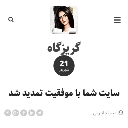
گریزگاه
21
شهریور
سایت شما با موفقیت تمدید شد
میترا جاجرمی