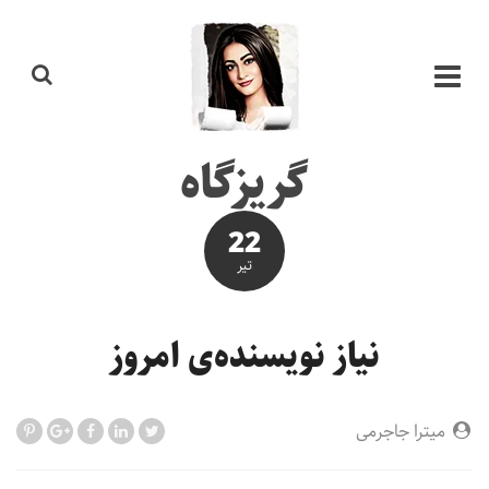
گریزگاه
22
تير
نیاز نویسنده‌ی امروز
میترا جاجرمی